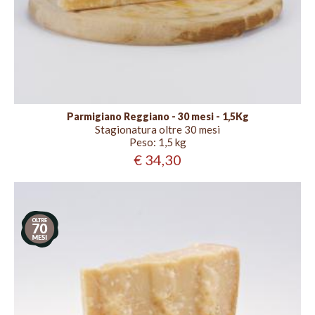
Parmigiano Reggiano - 30 mesi - 1,5Kg
Stagionatura oltre 30 mesi
Peso:
1,5 kg
€ 34,30
Stagionatura
oltre
70
mesi