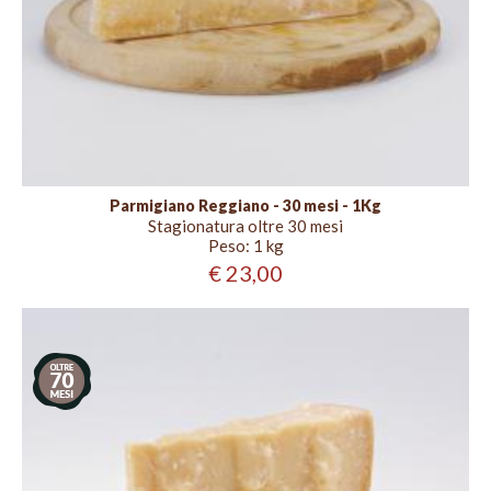
Parmigiano Reggiano - 30 mesi - 1Kg
Stagionatura oltre 30 mesi
Peso:
1 kg
€ 23,00
Stagionatura
oltre
70
mesi