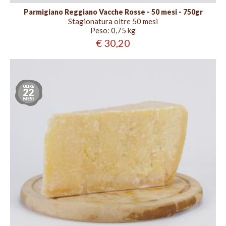
Parmigiano Reggiano Vacche Rosse - 50 mesi - 750gr
Stagionatura oltre 50 mesi
Peso:
0,75 kg
€ 30,20
Stagionatura
oltre
22
mesi