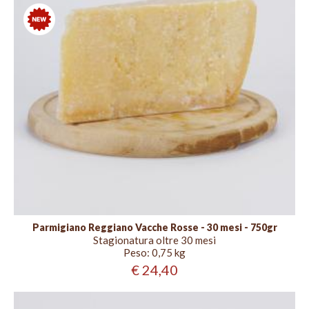
mesi
Nuovo
Parmigiano Reggiano Vacche Rosse - 30 mesi - 750gr
Stagionatura oltre 30 mesi
Peso:
0,75 kg
€ 24,40