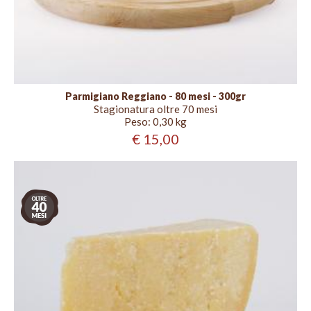
Parmigiano Reggiano - 80 mesi - 300gr
Stagionatura oltre 70 mesi
Peso:
0,30 kg
€ 15,00
Stagionatura
oltre
40
mesi