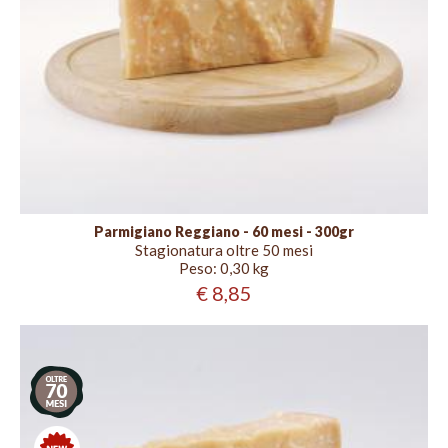
Parmigiano Reggiano - 60 mesi - 300gr
Stagionatura oltre 50 mesi
Peso:
0,30 kg
€ 8,85
Stagionatura
oltre
70
mesi
Nuovo