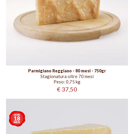
Parmigiano Reggiano - 80 mesi - 750gr
Stagionatura oltre 70 mesi
Peso:
0,75 kg
€ 37,50
Stagionatura
oltre
18
mesi