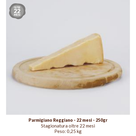
Stagionatura
oltre
22
mesi
Parmigiano Reggiano - 22 mesi - 250gr
Stagionatura oltre 22 mesi
Peso:
0,25 kg