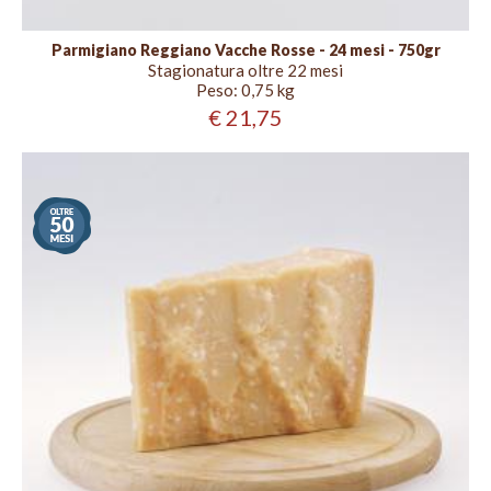
Parmigiano Reggiano Vacche Rosse - 24 mesi - 750gr
Stagionatura oltre 22 mesi
Peso:
0,75 kg
€ 21,75
Stagionatura
oltre
50
mesi