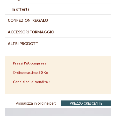
In offerta
CONFEZIONI REGALO
ACCESSORI FORMAGGIO
ALTRI PRODOTTI
VAI
VAI
AL
ALLA
Prezzi IVA compresa
CARRELLO
CASSA
Ordine massimo
50 Kg
Condizioni di vendita >
Visualizza in ordine per:
PREZZO CRESCENTE