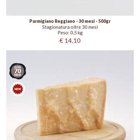
Parmigiano Reggiano - 30 mesi - 500gr
Stagionatura oltre 30 mesi
Peso:
0,5 kg
€ 14,10
Stagionatura
oltre
70
mesi
Nuovo