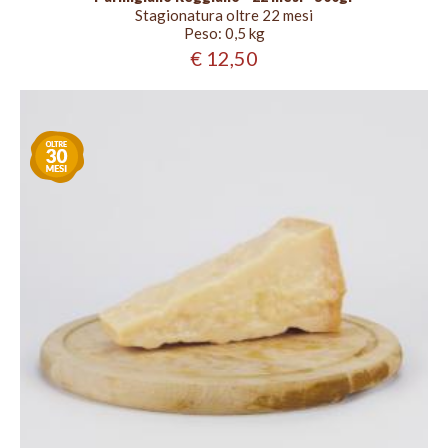
Stagionatura oltre 22 mesi
Peso:
0,5 kg
€ 12,50
Stagionatura
oltre
30
mesi