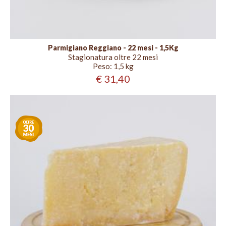
Parmigiano Reggiano - 22 mesi - 1,5Kg
Stagionatura oltre 22 mesi
Peso:
1,5 kg
€ 31,40
Stagionatura
oltre
30
mesi