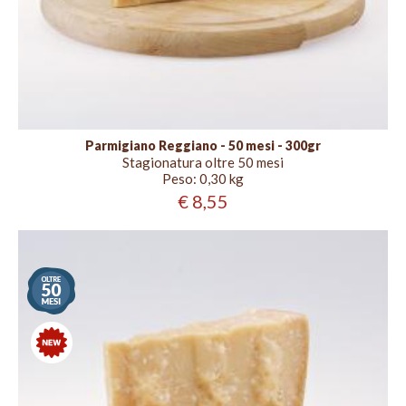
Parmigiano Reggiano - 50 mesi - 300gr
Stagionatura oltre 50 mesi
Peso:
0,30 kg
€ 8,55
Stagionatura
oltre
50
mesi
Nuovo