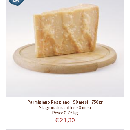
50
mesi
Parmigiano Reggiano - 50 mesi - 750gr
Stagionatura oltre 50 mesi
Peso:
0,75 kg
€ 21,30