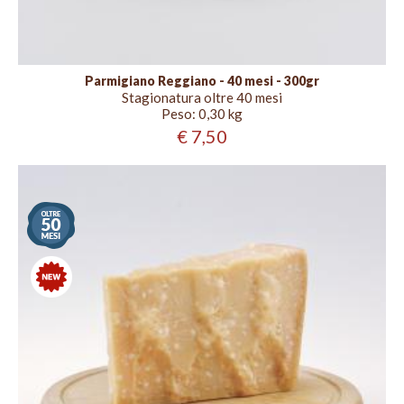
Parmigiano Reggiano - 40 mesi - 300gr
Stagionatura oltre 40 mesi
Peso:
0,30 kg
€ 7,50
Stagionatura
oltre
50
mesi
Nuovo