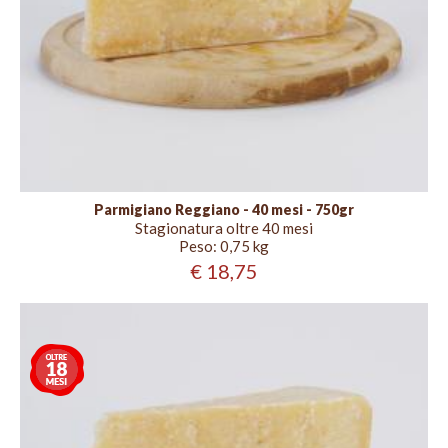
Parmigiano Reggiano - 40 mesi - 750gr
Stagionatura oltre 40 mesi
Peso:
0,75 kg
€ 18,75
Stagionatura
oltre
18
mesi