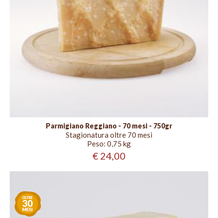
Parmigiano Reggiano - 70 mesi - 750gr
Stagionatura oltre 70 mesi
Peso:
0,75 kg
€ 24,00
Stagionatura
oltre
30