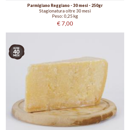
Parmigiano Reggiano - 30 mesi - 250gr
Stagionatura oltre 30 mesi
Peso:
0,25 kg
€ 7,00
Stagionatura
oltre
40
mesi