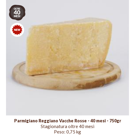
Stagionatura
oltre
40
mesi
Nuovo
Parmigiano Reggiano Vacche Rosse - 40 mesi - 750gr
Stagionatura oltre 40 mesi
Peso:
0,75 kg