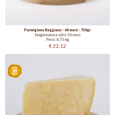
Parmigiano Reggiano - 60 mesi - 750gr
Stagionatura oltre 50 mesi
Peso:
0,75 kg
€ 22,12
Stagionatura
oltre
30
mesi