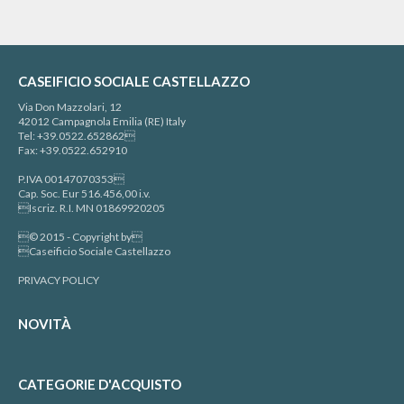
CASEIFICIO SOCIALE CASTELLAZZO
Via Don Mazzolari, 12
42012 Campagnola Emilia (RE) Italy
Tel: +39.0522.652862
Fax: +39.0522.652910
P.IVA 00147070353
Cap. Soc. Eur 516.456,00 i.v.
Iscriz. R.I. MN 01869920205
© 2015 - Copyright by
Caseificio Sociale Castellazzo
PRIVACY POLICY
NOVITÀ
CATEGORIE D'ACQUISTO