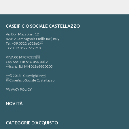
CASEIFICIO SOCIALE CASTELLAZZO
Via Don Mazzolari, 12
42012 Campagnola Emilia (RE) Italy
Tel: +39.0522.652862
Fax: +39.0522.652910
P.IVA 00147070353
Cap. Soc. Eur 516.456,00 i.v.
Iscriz. R.I. MN 01869920205
© 2015 - Copyright by
Caseificio Sociale Castellazzo
PRIVACY POLICY
NOVITÀ
CATEGORIE D'ACQUISTO