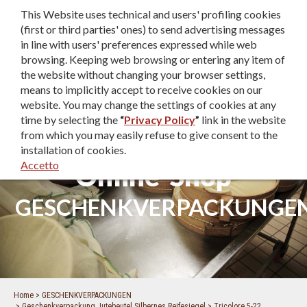
This Website uses technical and users' profiling cookies
IT
|
EN
|
DE
(first or third parties' ones) to send advertising messages
in line with users' preferences expressed while web
browsing. Keeping web browsing or entering any item of
the website without changing your browser settings,
means to implicitly accept to receive cookies on our
website. You may change the settings of cookies at any
time by selecting the
“
Privacy Policy
”
link in the website
from which you may easily refuse to give consent to the
installation of cookies.
Accetto
Online-Shop
GESCHENKVERPACKUNGE
Home
GESCHENKVERPACKUNGEN
Geschenkverpackung Jutebeutel Silbernes Reifesiegel
Tricolore 5-22