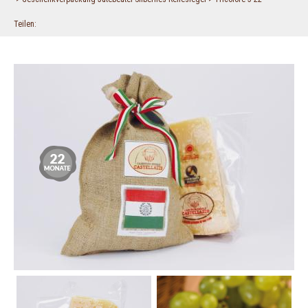
Teilen
Geschenkverpackung
Jutebeutel
Silbernes
Reifesiegel