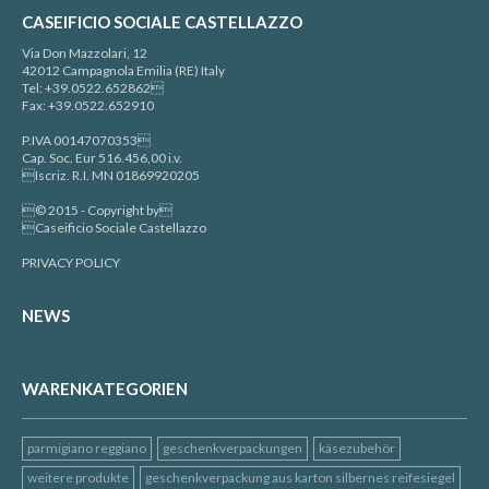
CASEIFICIO SOCIALE CASTELLAZZO
Via Don Mazzolari, 12
42012 Campagnola Emilia (RE) Italy
Tel: +39.0522.652862
Fax: +39.0522.652910
P.IVA 00147070353
Cap. Soc. Eur 516.456,00 i.v.
Iscriz. R.I. MN 01869920205
© 2015 - Copyright by
Caseificio Sociale Castellazzo
PRIVACY POLICY
NEWS
WARENKATEGORIEN
parmigiano reggiano
geschenkverpackungen
käsezubehör
weitere produkte
geschenkverpackung aus karton silbernes reifesiegel