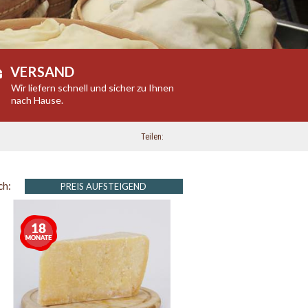
VERSAND
Wir liefern schnell und sicher zu Ihnen
nach Hause.
Teilen
ch:
PREIS AUFSTEIGEND
Mehr
als
18
Monate
gereift