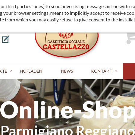
edingungen
Versand
Zahlung
st or third parties' ones) to send advertising messages in line wit
g your browser settings, means to implicitly accept to receive coo
te from which you may easily refuse to give consent to the installa
KTE
HOFLADEN
NEWS
KONTAKT
Online-Sho
Parmigiano Reggiano