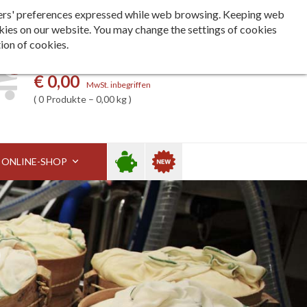
Languages
ita
eng
deu
h users' preferences expressed while web browsing. Keeping web
kies on our website. You may change the settings of cookies
tion of cookies.
0
Mein Einkaufswagen
€ 0,00
MwSt. inbegriffen
0 Produkte – 0,00 kg
Im
Neuheiten
ONLINE-SHOP
Angebot
p