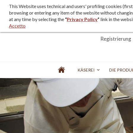
F.A.Q.
Verkaufs- und Nutzungsb
This Website uses technical and users' profiling cookies (fir
browsing or entering any item of the website without changin
at any time by selecting the
“
Privacy Policy
”
link in the websi
Accetto
Login
Registrierung
Home
KÄSEREI
DIE PRODU