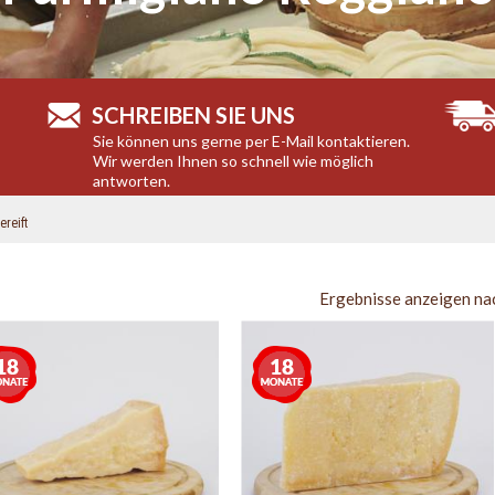
SCHREIBEN SIE UNS
Sie können uns gerne per E-Mail kontaktieren.
Wir werden Ihnen so schnell wie möglich
antworten.
reift
Ergebnisse anzeigen na
Mehr
Mehr
als
als
18
18
Monate
Monate
gereift
gereift