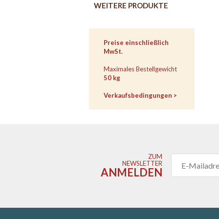
WEITERE PRODUKTE
ZUM
ZUR
EINKAUFSWAGEN
KASSE
Preise einschließlich
GEHEN
MwSt.
Maximales Bestellgewicht
50 kg
Verkaufsbedingungen >
ZUM
NEWSLETTER
ANMELDEN