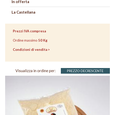
In offerta
La Castellana
VAI
VAI
AL
ALLA
Prezzi IVA compresa
CARRELLO
CASSA
Ordine massimo
50 Kg
Condizioni di vendita >
Visualizza in ordine per:
PREZZO DECRESCENTE