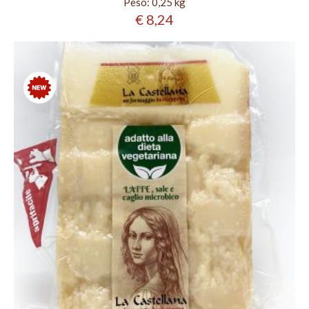
Peso:
0,25 kg
€ 8,24
Nuovo