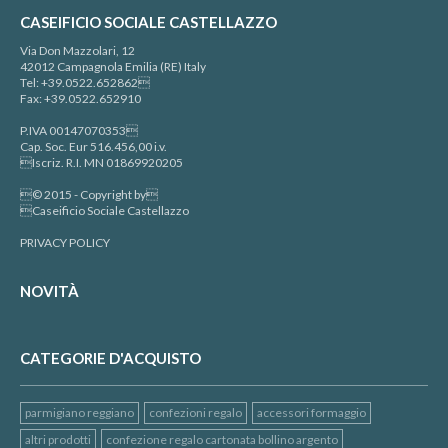
CASEIFICIO SOCIALE CASTELLAZZO
Via Don Mazzolari, 12
42012 Campagnola Emilia (RE) Italy
Tel: +39.0522.652862
Fax: +39.0522.652910
P.IVA 00147070353
Cap. Soc. Eur 516.456,00 i.v.
Iscriz. R.I. MN 01869920205
© 2015 - Copyright by
Caseificio Sociale Castellazzo
PRIVACY POLICY
NOVITÀ
CATEGORIE D'ACQUISTO
parmigiano reggiano
confezioni regalo
accessori formaggio
altri prodotti
confezione regalo cartonata bollino argento