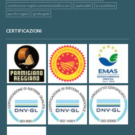
confezione regalo cartonata bollino oro
spalmabili
la castellana
pacchi regalo
grattugiati
CERTIFICAZIONI