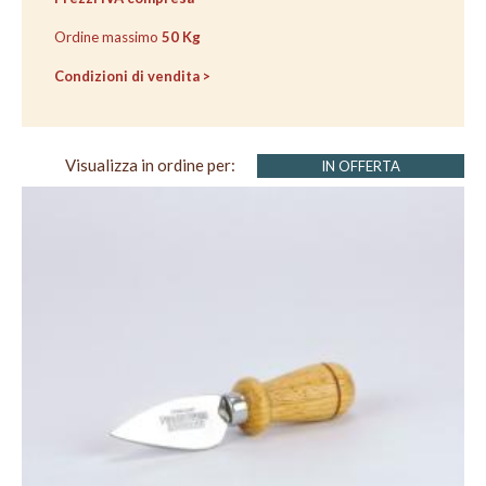
CARRELLO
CASSA
Ordine massimo
50 Kg
Condizioni di vendita >
Visualizza in ordine per:
IN OFFERTA