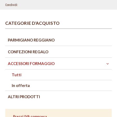
Condividi
CATEGORIE D'ACQUISTO
PARMIGIANO REGGIANO
CONFEZIONI REGALO
ACCESSORI FORMAGGIO
Tutti
In offerta
ALTRI PRODOTTI
VAI
VAI
AL
ALLA
Prezzi IVA compresa