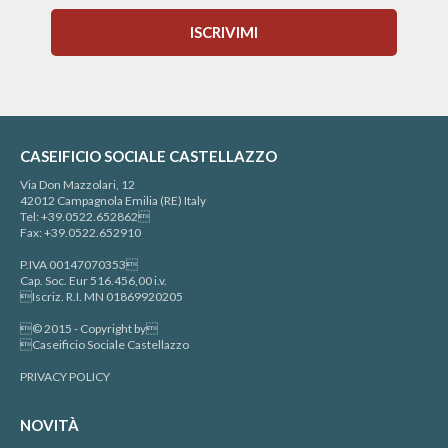
ISCRIVIMI
CASEIFICIO SOCIALE CASTELLAZZO
Via Don Mazzolari, 12
42012 Campagnola Emilia (RE) Italy
Tel: +39.0522.652862
Fax: +39.0522.652910
P.IVA 00147070353
Cap. Soc. Eur 516.456,00 i.v.
Iscriz. R.I. MN 01869920205
© 2015 - Copyright by
Caseificio Sociale Castellazzo
PRIVACY POLICY
NOVITÀ