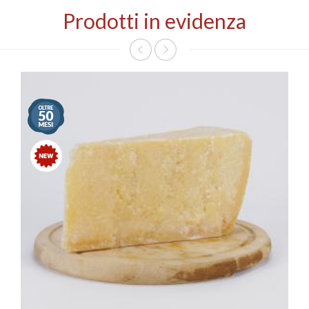
Prodotti in evidenza
<
>
Stagionatura
oltre
50
mesi
Nuovo