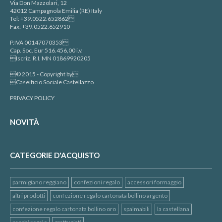
Via Don Mazzolari, 12
42012 Campagnola Emilia (RE) Italy
Tel: +39.0522.652862
Fax: +39.0522.652910
P.IVA 00147070353
Cap. Soc. Eur 516.456,00 i.v.
Iscriz. R.I. MN 01869920205
© 2015 - Copyright by
Caseificio Sociale Castellazzo
PRIVACY POLICY
NOVITÀ
CATEGORIE D'ACQUISTO
parmigiano reggiano
confezioni regalo
accessori formaggio
altri prodotti
confezione regalo cartonata bollino argento
confezione regalo cartonata bollino oro
spalmabili
la castellana